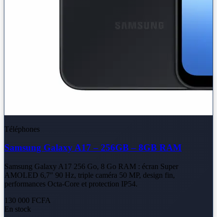
Téléphones
Samsung Galaxy A17 – 256GB – 8GB RAM
Samsung Galaxy A17 256 Go, 8 Go RAM : écran Super
AMOLED 6,7″ 90 Hz, triple caméra 50 MP, design fin,
performances Octa-Core et protection IP54.
130 000 FCFA
En stock