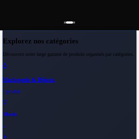
Explorez nos catégories
Découvrez notre large gamme de produits organisés par catégories.
⌚
Horlogerie & Bijoux
1 produit
👗
Mode
–
💄