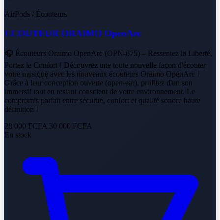
AirPods / Écouteurs
ECOUTEUR ORAIMO OpenArc
🎧 Écouteurs Oraimo OpenArc (OPN-675) – Ressentez la Liberté,
Portez le Confort ! Découvrez une toute nouvelle façon d'écouter
votre musique avec les nouveaux écouteurs Oraimo OpenArc !
Grâce à leur conception ouverte (open-ear), profitez d'un son
immersif tout en restant conscient de votre environnement. Le
compromis parfait entre sécurité, confort et qualité sonore haute
définition !
28 000 FCFA
30 000 FCFA
En stock