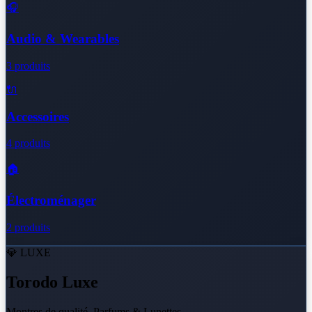
🎧
Audio & Wearables
3 produits
🔌
Accessoires
4 produits
🏠
Électroménager
2 produits
💎 LUXE
Torodo Luxe
Montres de qualité, Parfums & Lunettes