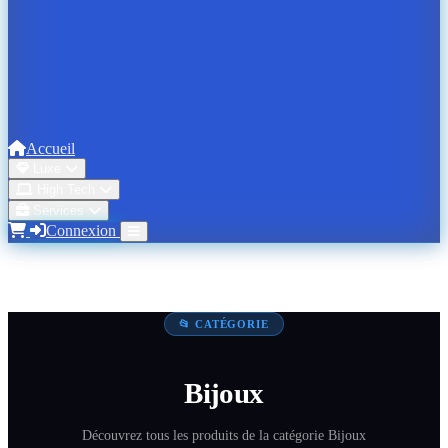
Accueil
Luxe
High Tech
Services
Connexion
📂 CATÉGORIE
Bijoux
Découvrez tous les produits de la catégorie Bijoux